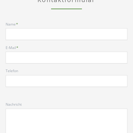
Pflichtfeld
Name
*
Pflichtfeld
E-Mail
*
Telefon
Nachricht